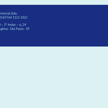
ercial Ltda.
2163 FAX 3222-1022
 – 2º Andar – cj. 24
gênia - São Paulo - SP