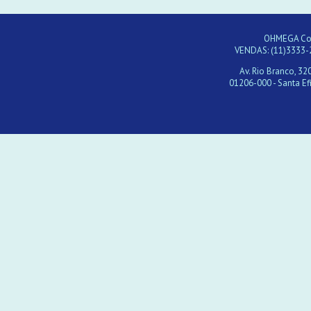
OHMEGA Com
VENDAS: (11)3333-
Av. Rio Branco, 320
01206-000 - Santa Efi