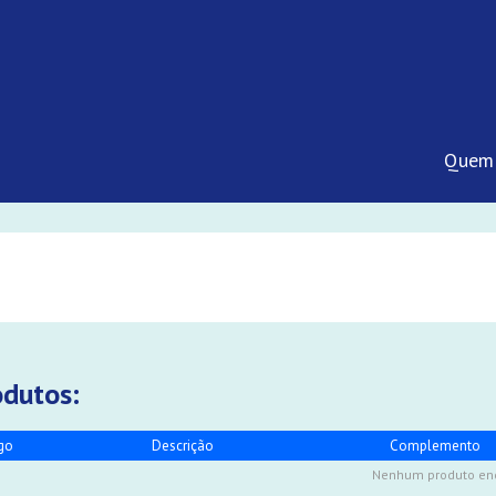
Quem
odutos:
go
Descrição
Complemento
Nenhum produto en