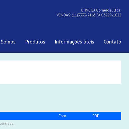
OHMEGA Comercial Ltda.
VENDAS: (11)3333-2163 FAX 3222-1022
 Somos
Produtos
Informações úteis
Contato
Foto
PDF
contrado.