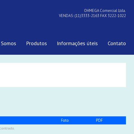
OHMEGA Comercial Ltda.
VENDAS: (11)3333-2163 FAX 3222-1022
 Somos
Produtos
Informações úteis
Contato
Foto
PDF
contrado.