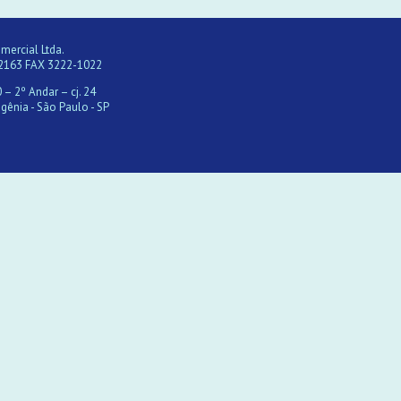
ercial Ltda.
2163 FAX 3222-1022
 – 2º Andar – cj. 24
gênia - São Paulo - SP