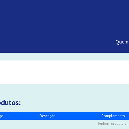
Quem
odutos:
go
Descrição
Complemento
Nenhum produto en