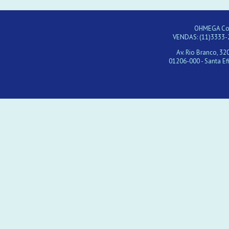
OHMEGA Com
VENDAS: (11)3333-
Av. Rio Branco, 320
01206-000 - Santa Efi