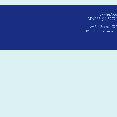
OHMEGA Com
VENDAS: (11)3333-
Av. Rio Branco, 320
01206-000 - Santa Efi