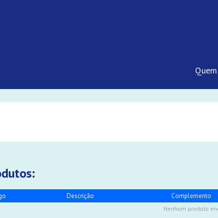
Quem
odutos:
go
Descrição
Complemento
Nenhum produto en