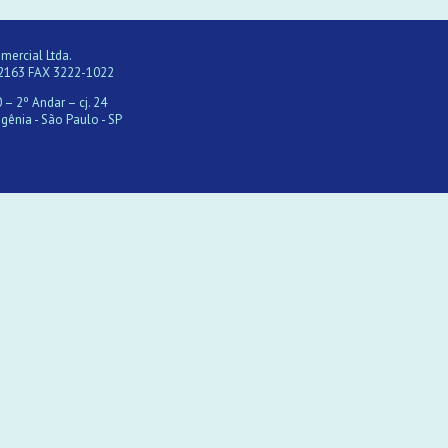
ercial Ltda.
2163 FAX 3222-1022
 – 2º Andar – cj. 24
gênia - São Paulo - SP