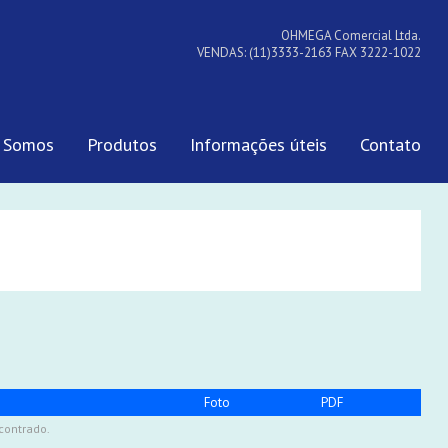
OHMEGA Comercial Ltda.
VENDAS: (11)3333-2163 FAX 3222-1022
 Somos
Produtos
Informações úteis
Contato
Foto
PDF
contrado.